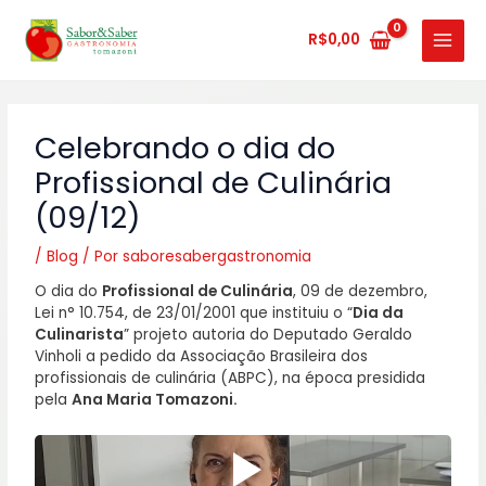
Ir
MAIN
para
R$
0,00
MENU
o
conteúdo
Celebrando o dia do
Profissional de Culinária
(09/12)
/
Blog
/ Por
saboresabergastronomia
O dia do
Profissional de Culinária
, 09 de dezembro,
Lei n° 10.754, de 23/01/2001 que instituiu o “
Dia da
Culinarista
” projeto autoria do Deputado Geraldo
Vinholi a pedido da Associação Brasileira dos
profissionais de culinária (ABPC), na época presidida
pela
Ana Maria Tomazoni.