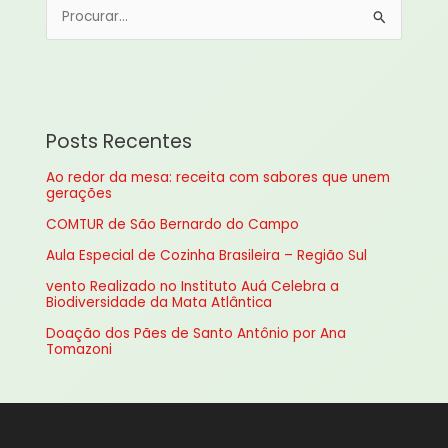
P
e
s
q
u
Posts Recentes
i
Ao redor da mesa: receita com sabores que unem
s
gerações
a
COMTUR de São Bernardo do Campo
r
Aula Especial de Cozinha Brasileira – Região Sul
p
vento Realizado no Instituto Auá Celebra a
o
Biodiversidade da Mata Atlântica
r
Doação dos Pães de Santo Antônio por Ana
:
Tomazoni