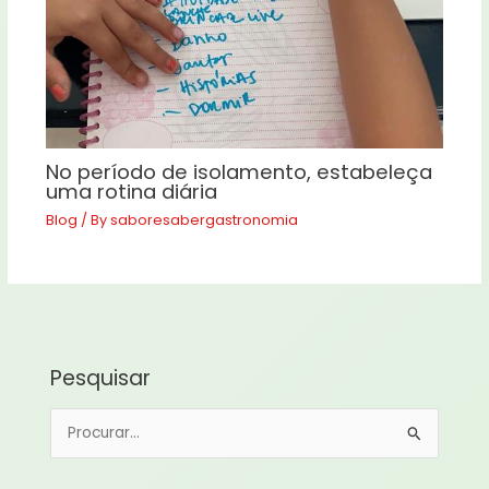
No período de isolamento, estabeleça
uma rotina diária
Blog
/ By
saboresabergastronomia
Pesquisar
P
e