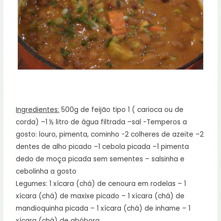
Ingredientes:
500g de feijão tipo 1 ( carioca ou de
corda) –1 ½ litro de água filtrada –sal -Temperos a
gosto: louro, pimenta, cominho -2 colheres de azeite –2
dentes de alho picado –1 cebola picada –1 pimenta
dedo de moça picada sem sementes – salsinha e
cebolinha a gosto
Legumes: 1 xícara (chá) de cenoura em rodelas – 1
xícara (chá) de maxixe picado – 1 xícara (chá) de
mandioquinha picada – 1 xícara (chá) de inhame – 1
xícara (chá) de abóbora