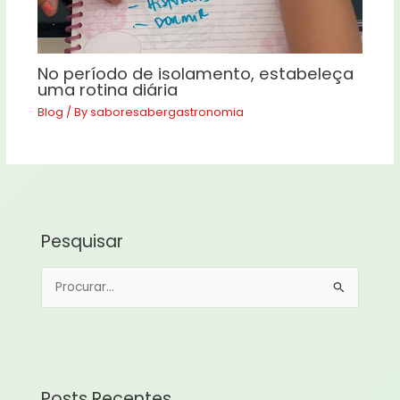
No período de isolamento, estabeleça
uma rotina diária
Blog
/ By
saboresabergastronomia
Pesquisar
P
e
s
q
u
Posts Recentes