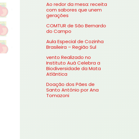
Ao redor da mesa: receita
s
com sabores que unem
gerações
a
COMTUR de São Bernardo
r
do Campo
p
Aula Especial de Cozinha
o
Brasileira – Região Sul
r
vento Realizado no
Instituto Auá Celebra a
:
Biodiversidade da Mata
Atlântica
Doação dos Pães de
Santo Antônio por Ana
Tomazoni