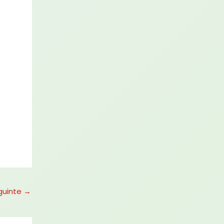
guinte
→