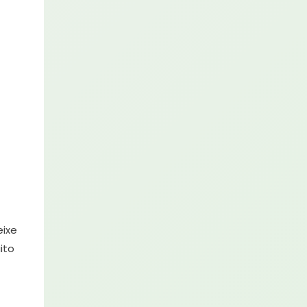
eixe
ito