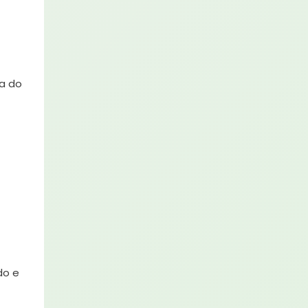
a do
do e