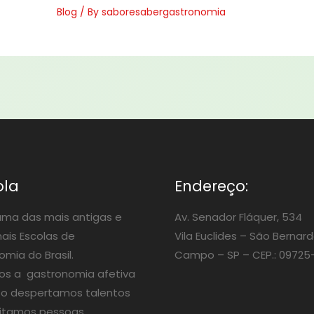
Blog
/ By
saboresabergastronomia
ola
Endereço:
ma das mais antigas e
Av. Senador Fláquer, 534
nais Escolas de
Vila Euclides –
São Bernard
mia do Brasil.
Campo – SP – CEP.: 09725
os a gastronomia afetiva
o despertamos talentos
itamos pessoas.