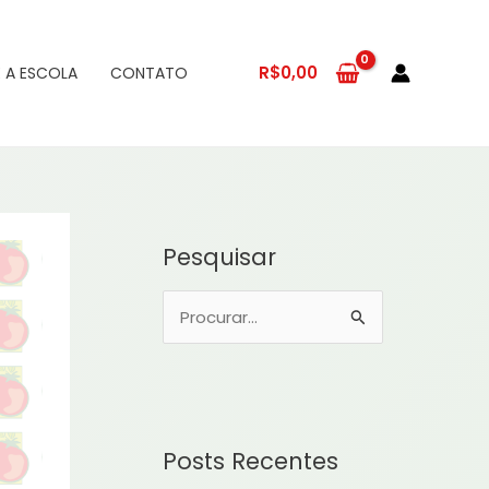
R$
0,00
 A ESCOLA
CONTATO
Pesquisar
P
e
s
q
u
Posts Recentes
i