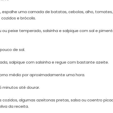
e, espalhe uma camada de batatas, cebolas, alho, tomates,
cozidos e brócolis.
u peixe temperado, salsinha e salpique com sal e piment
pouco de sal.
da, salpique com salsinha e regue com bastante azeite.
 forno médio por aproximadamente uma hora.
15 minutos até dourar.
cozidos, algumas azeitonas pretas, salsa ou coentro pica
liva da receita.