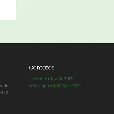
Contatos:
Telefone: (11) 4121-5315
o do
WhatsApp: (11) 99342-0730
-442