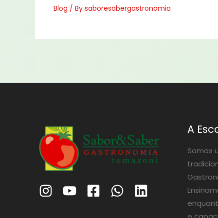
Blog
/ By
saboresabergastronomia
A Esc
Somos u
tradicio
Gastrono
Ensinam
enquant
e capac