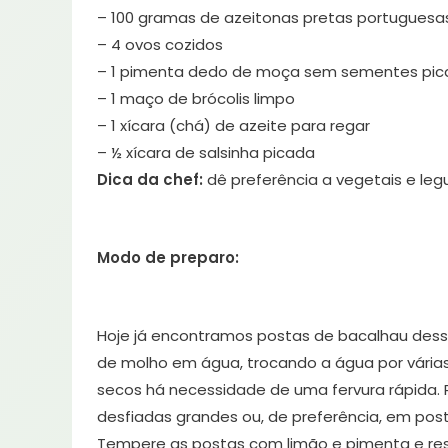
– 100 gramas de azeitonas pretas portugues
– 4 ovos cozidos
– 1 pimenta dedo de moça sem sementes pi
– 1 maço de brócolis limpo
– 1 xícara (chá) de azeite para regar
– ½ xícara de salsinha picada
Dica da chef:
dê preferência a vegetais e le
Modo de preparo:
Hoje já encontramos postas de bacalhau dess
de molho em água, trocando a água por várias 
secos há necessidade de uma fervura rápida. P
desfiadas grandes ou, de preferência, em post
Tempere as postas com limão e pimenta e re