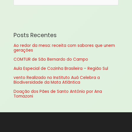
e
s
q
u
Posts Recentes
i
Ao redor da mesa: receita com sabores que unem
s
gerações
a
COMTUR de São Bernardo do Campo
r
Aula Especial de Cozinha Brasileira – Região Sul
p
vento Realizado no Instituto Auá Celebra a
o
Biodiversidade da Mata Atlântica
r
Doação dos Pães de Santo Antônio por Ana
:
Tomazoni