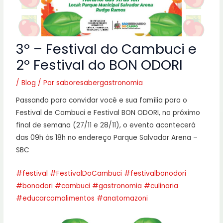
3º – Festival do Cambuci e
2º Festival do BON ODORI
/
Blog
/ Por
saboresabergastronomia
Passando para convidar você e sua família para o
Festival de Cambuci e Festival BON ODORI, no próximo
final de semana (27/11 e 28/11), o evento acontecerá
das 09h às 18h no endereço Parque Salvador Arena –
SBC
#festival
#FestivalDoCambuci
#festivalbonodori
#bonodori
#cambuci
#gastronomia
#culinaria
#educarcomalimentos
#anatomazoni