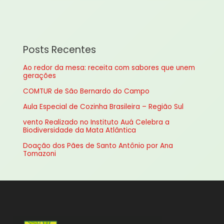
e
s
q
u
Posts Recentes
i
Ao redor da mesa: receita com sabores que unem
s
gerações
a
COMTUR de São Bernardo do Campo
r
Aula Especial de Cozinha Brasileira – Região Sul
p
vento Realizado no Instituto Auá Celebra a
o
Biodiversidade da Mata Atlântica
r
Doação dos Pães de Santo Antônio por Ana
:
Tomazoni