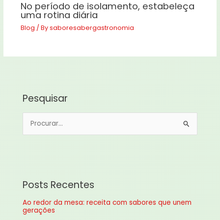
No período de isolamento, estabeleça
uma rotina diária
Blog
/ By
saboresabergastronomia
Pesquisar
P
e
s
q
u
Posts Recentes
i
Ao redor da mesa: receita com sabores que unem
s
gerações
a