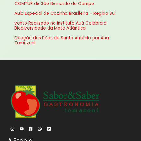
COMTUR de São Bernardo do Campo
r
Aula Especial de Cozinha Brasileira – Região Sul
p
vento Realizado no Instituto Auá Celebra a
o
Biodiversidade da Mata Atlântica
r
Doação dos Pães de Santo Antônio por Ana
:
Tomazoni
A Escola