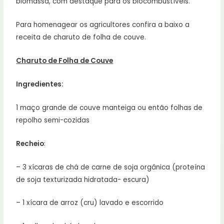
biomassa, com destaque para os biocombustíveis.
Para homenagear os agricultores confira a baixo a
receita de charuto de folha de couve.
Charuto de Folha de Couve
Ingredientes:
1 maço grande de couve manteiga ou então folhas de
repolho semi-cozidas
Recheio
:
– 3 xícaras de chá de carne de soja orgânica (proteína
de soja texturizada hidratada- escura)
– 1 xícara de arroz (cru) lavado e escorrido