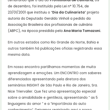
Lembrando que o dia do
Profissional de Culinária
, 09
de dezembro, foi instituído pela Lei n° 10.754, de
23/01/2001 que instituiu o “
Dia da Culinarista
” projeto
autoria do Deputado Geraldo Vinholi a pedido da
Associação Brasileira dos profissionais de culinária
(ABPC), na época presidida pela
Ana Maria Tomazoni.
Em outros estados como Rio Grande do Norte, Bahia e
outros também há publicações oficias registrando essa
mesma data.
Em nosso encontro partilhamos momentos de muita
aprendizagem e emoções. Um ENCONTRO com saberes
diferenciados apresentando pela diretora dos
seminários INSIGHT de São Paulo e Rio de Janeiro, Sra.
Nice Triervailer. Que fez uma apresentação especial
sobre a amabilidade e gentileza, apresentando ” as 5
linguagens do amor ” e a “importância do auto
conhecimento”. Deixamos registrado aqui o nosso