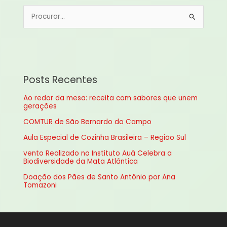
P
e
s
q
u
Posts Recentes
i
Ao redor da mesa: receita com sabores que unem
s
gerações
a
COMTUR de São Bernardo do Campo
r
Aula Especial de Cozinha Brasileira – Região Sul
p
vento Realizado no Instituto Auá Celebra a
o
Biodiversidade da Mata Atlântica
r
Doação dos Pães de Santo Antônio por Ana
:
Tomazoni