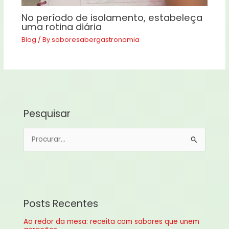
No período de isolamento, estabeleça
uma rotina diária
Blog
/ By
saboresabergastronomia
Pesquisar
P
e
s
q
u
Posts Recentes
i
Ao redor da mesa: receita com sabores que unem
s