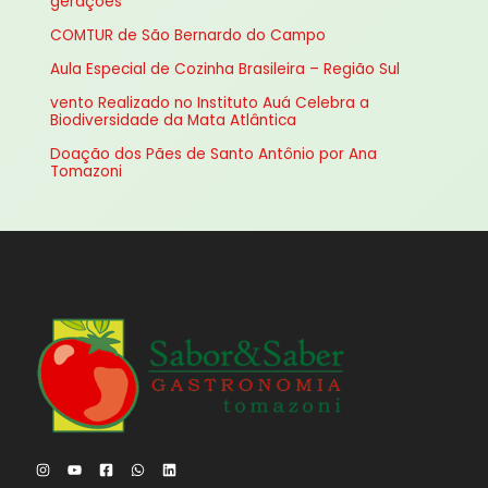
gerações
a
COMTUR de São Bernardo do Campo
r
Aula Especial de Cozinha Brasileira – Região Sul
p
vento Realizado no Instituto Auá Celebra a
o
Biodiversidade da Mata Atlântica
r
Doação dos Pães de Santo Antônio por Ana
:
Tomazoni