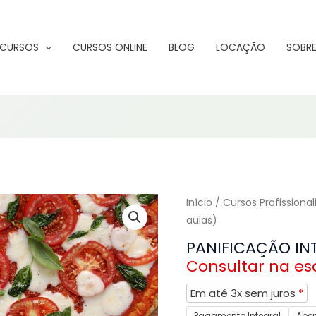
CURSOS
CURSOS ONLINE
BLOG
LOCAÇÃO
SOBRE
PANIFICAÇÃO
Início
/
Cursos Profissional
aulas)
INTENSIVA
(3
PANIFICAÇÃO INT
aulas)
quantidade
Em até 3x sem juros
*
Pagamento Integral
Ape