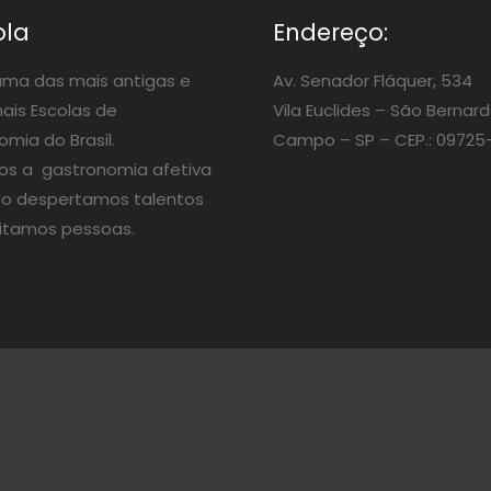
ola
Endereço:
ma das mais antigas e
Av. Senador Fláquer, 534
nais Escolas de
Vila Euclides –
São Bernard
mia do Brasil.
Campo – SP – CEP.: 09725
os a gastronomia afetiva
o despertamos talentos
itamos pessoas.