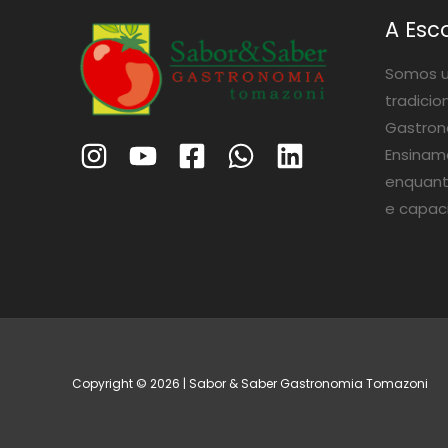
A Esc
Somos u
tradicio
Gastrono
Ensinam
enquant
e capac
Copyright © 2026 | Sabor & Saber Gastronomia Tomazoni