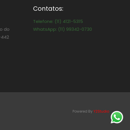
Contatos:
Telefone: (11) 4121-5315
o do
WhatsApp: (11) 99342-0730
-442
Powered By
Y2Studio