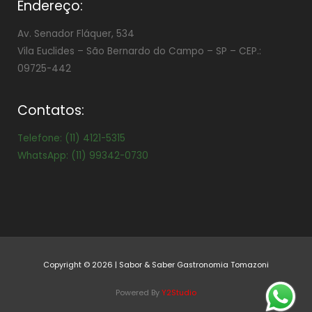
Endereço:
Av. Senador Fláquer, 534
Vila Euclides –
São Bernardo do Campo – SP – CEP.:
09725-442
Contatos:
Telefone: (11) 4121-5315
WhatsApp: (11) 99342-0730
Copyright © 2026 | Sabor & Saber Gastronomia Tomazoni
Powered By
Y2Studio