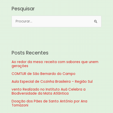
Pesquisar
P
e
s
q
u
Posts Recentes
i
Ao redor da mesa: receita com sabores que unem
s
gerações
a
COMTUR de São Bernardo do Campo
r
Aula Especial de Cozinha Brasileira – Região Sul
p
vento Realizado no Instituto Auá Celebra a
o
Biodiversidade da Mata Atlântica
r
Doação dos Pães de Santo Antônio por Ana
:
Tomazoni