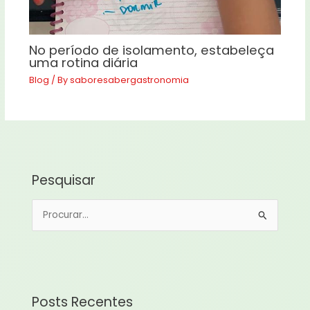
No período de isolamento, estabeleça
uma rotina diária
Blog
/ By
saboresabergastronomia
Pesquisar
P
e
s
q
u
Posts Recentes