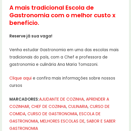
A mais tradicional Escola de
Gastronomia com o melhor custo x
benefício.
Reserve já sua vaga!
Venha estudar Gastronomia em uma das escolas mais
tradicionais do país, com a Chef e professora de
gastronomia e culinária Ana Maria Tomazoni.
Clique aqui
e confira mais informações sobre nossos
cursos
MARCADORES:
AJUDANTE DE COZINHA
,
APRENDER A
COZINHAR
,
CHEF DE COZINHA
,
CULINARIA
,
CURSO DE
COMIDA
,
CURSO DE GASTRONOMIA
,
ESCOLA DE
GASTRONOMIA
,
MELHORES ESCOLAS DE
,
SABOR E SABER
GASTRONOMIA