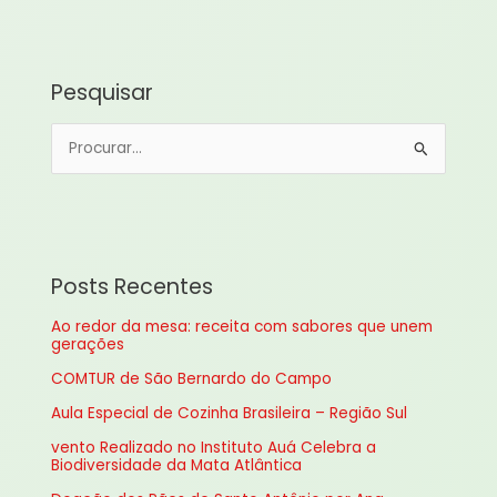
Pesquisar
P
e
s
q
u
Posts Recentes
i
Ao redor da mesa: receita com sabores que unem
s
gerações
a
COMTUR de São Bernardo do Campo
r
Aula Especial de Cozinha Brasileira – Região Sul
p
vento Realizado no Instituto Auá Celebra a
o
Biodiversidade da Mata Atlântica
r