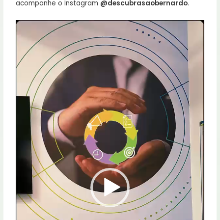
acompanhe o Instagram
@descubrasaobernardo
.
Tocador
de
vídeo