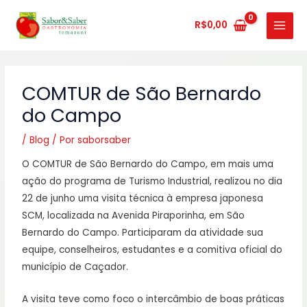
Ir
MAIN
para
R$
0,00
MENU
o
conteúdo
COMTUR de São Bernardo
do Campo
/
Blog
/ Por
saborsaber
O COMTUR de São Bernardo do Campo, em mais uma
ação do programa de Turismo Industrial, realizou no dia
22 de junho uma visita técnica à empresa japonesa
SCM, localizada na Avenida Piraporinha, em São
Bernardo do Campo. Participaram da atividade sua
equipe, conselheiros, estudantes e a comitiva oficial do
município de Caçador.
A visita teve como foco o intercâmbio de boas práticas