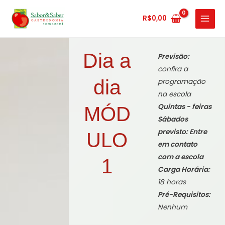
Ir
MAIN
para
R$
0,00
MENU
o
conteúdo
Dia a
Previsão:
confira a
dia
programação
na escola
Quintas - feiras
MÓD
Sábados
previsto: Entre
ULO
em contato
com a escola
1
Carga Horária:
18 horas
Pré-Requisitos:
Nenhum