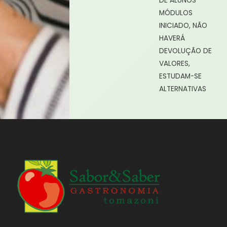
DE ALUNOS
MÓDULOS
INICIADO, NÃO
HAVERÁ
DEVOLUÇÃO DE
VALORES,
ESTUDAM-SE
ALTERNATIVAS