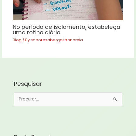
No período de isolamento, estabeleça
uma rotina diária
Blog
/ By
saboresabergastronomia
Pesquisar
P
e
s
q
u