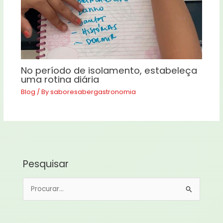
No período de isolamento, estabeleça
uma rotina diária
Blog
/ By
saboresabergastronomia
Pesquisar
P
e
s