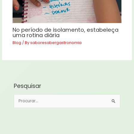
No período de isolamento, estabeleça
uma rotina diária
Blog
/ By
saboresabergastronomia
Pesquisar
P
e
s
q