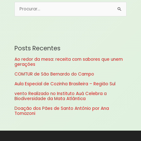
P
e
s
q
u
Posts Recentes
i
Ao redor da mesa: receita com sabores que unem
s
gerações
a
COMTUR de São Bernardo do Campo
r
Aula Especial de Cozinha Brasileira – Região Sul
p
vento Realizado no Instituto Auá Celebra a
o
Biodiversidade da Mata Atlântica
r
Doação dos Pães de Santo Antônio por Ana
:
Tomazoni