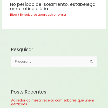
No período de isolamento, estabeleça
uma rotina diária
Blog
/ By
saboresabergastronomia
Pesquisar
P
e
s
q
u
Posts Recentes
i
Ao redor da mesa: receita com sabores que unem
s
gerações
a