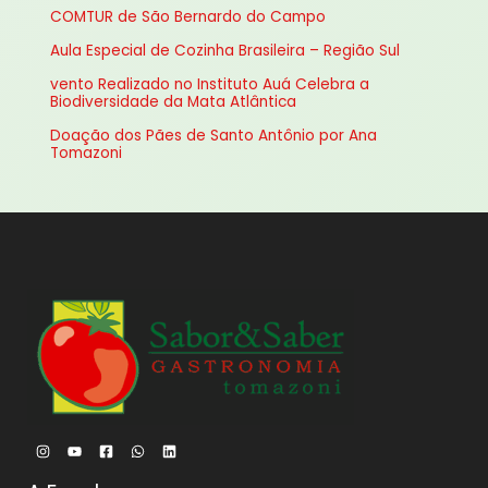
COMTUR de São Bernardo do Campo
r
Aula Especial de Cozinha Brasileira – Região Sul
p
vento Realizado no Instituto Auá Celebra a
o
Biodiversidade da Mata Atlântica
r
Doação dos Pães de Santo Antônio por Ana
:
Tomazoni