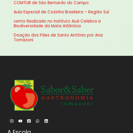
COMTUR de São Bernardo do Campo
r
Aula Especial de Cozinha Brasileira – Região Sul
p
vento Realizado no Instituto Auá Celebra a
o
Biodiversidade da Mata Atlântica
r
Doação dos Pães de Santo Antônio por Ana
:
Tomazoni
A Escola