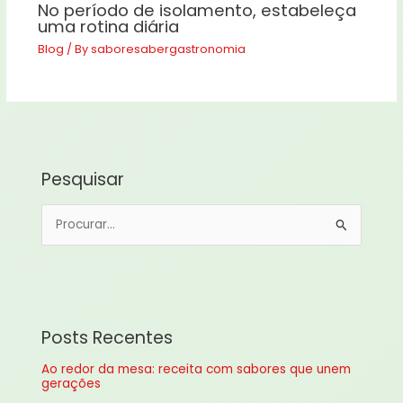
No período de isolamento, estabeleça
uma rotina diária
Blog
/ By
saboresabergastronomia
Pesquisar
P
e
s
q
u
Posts Recentes
i
Ao redor da mesa: receita com sabores que unem
s
gerações
a