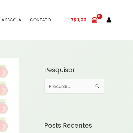
R$
0,00
 A ESCOLA
CONTATO
Pesquisar
P
e
s
q
u
Posts Recentes
i