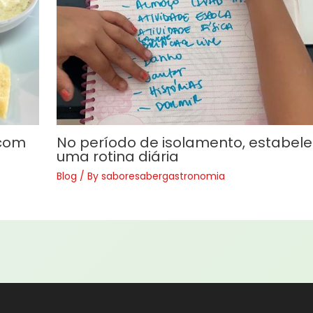
 com
No período de isolamento, estabel
uma rotina diária
Blog
/ By
saboresabergastronomia