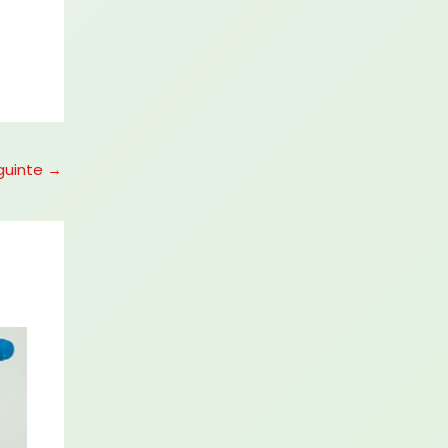
guinte
→