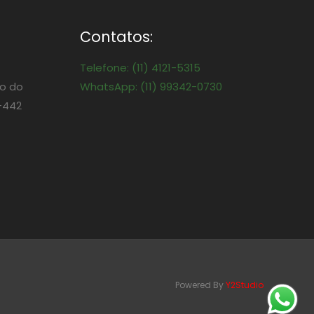
Contatos:
Telefone: (11) 4121-5315
o do
WhatsApp: (11) 99342-0730
-442
Powered By
Y2Studio