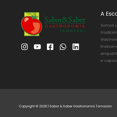
A Esc
Somos u
tradicio
Gastrono
Ensinam
enquant
e capac
Copyright © 2026 | Sabor & Saber Gastronomia Tomazoni