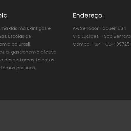
ola
Endereço:
ma das mais antigas e
Av. Senador Fláquer, 534
nais Escolas de
Vila Euclides –
São Bernard
mia do Brasil.
Campo – SP – CEP.: 09725
os a gastronomia afetiva
o despertamos talentos
itamos pessoas.