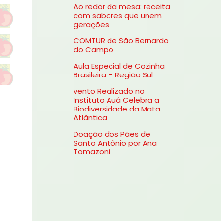
Ao redor da mesa: receita
s
com sabores que unem
gerações
a
COMTUR de São Bernardo
r
do Campo
p
Aula Especial de Cozinha
o
Brasileira – Região Sul
r
vento Realizado no
Instituto Auá Celebra a
:
Biodiversidade da Mata
Atlântica
Doação dos Pães de
Santo Antônio por Ana
Tomazoni