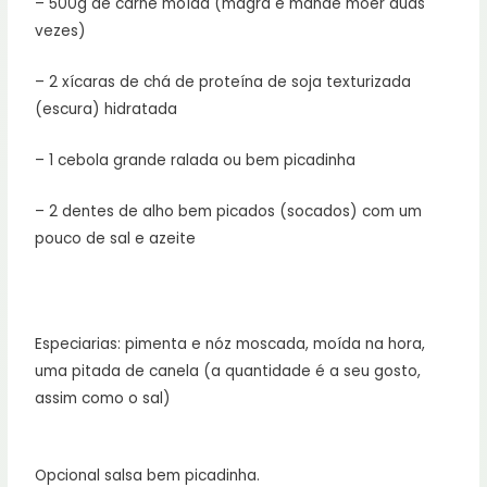
– 500g de carne moída (magra e mande moer duas
vezes)
– 2 xícaras de chá de proteína de soja texturizada
(escura) hidratada
– 1 cebola grande ralada ou bem picadinha
– 2 dentes de alho bem picados (socados) com um
pouco de sal e azeite
Especiarias: pimenta e nóz moscada, moída na hora,
uma pitada de canela (a quantidade é a seu gosto,
assim como o sal)
Opcional salsa bem picadinha.