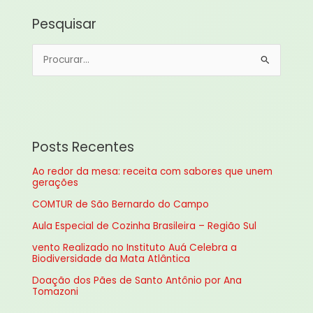
Pesquisar
P
e
s
q
u
Posts Recentes
i
Ao redor da mesa: receita com sabores que unem
s
gerações
a
COMTUR de São Bernardo do Campo
r
Aula Especial de Cozinha Brasileira – Região Sul
p
vento Realizado no Instituto Auá Celebra a
o
Biodiversidade da Mata Atlântica
r
Doação dos Pães de Santo Antônio por Ana
:
Tomazoni