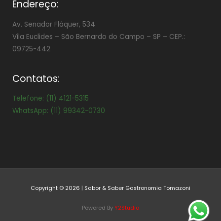
Endereço:
Av. Senador Fláquer, 534
Vila Euclides –
São Bernardo do Campo – SP – CEP.:
09725-442
Contatos:
Telefone: (11) 4121-5315
WhatsApp: (11) 99342-0730
Copyright © 2026 | Sabor & Saber Gastronomia Tomazoni
Powered By
Y2Studio