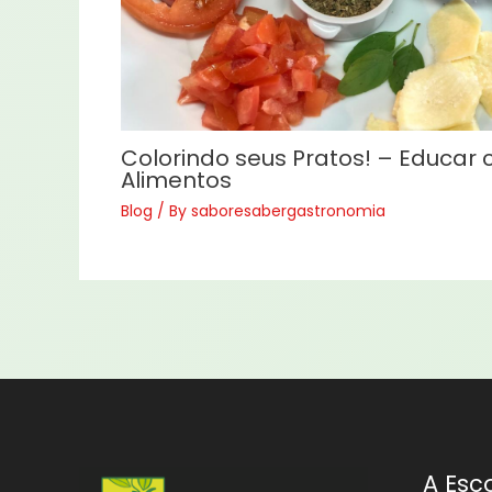
Colorindo seus Pratos! – Educar
Alimentos
Blog
/ By
saboresabergastronomia
A Esc