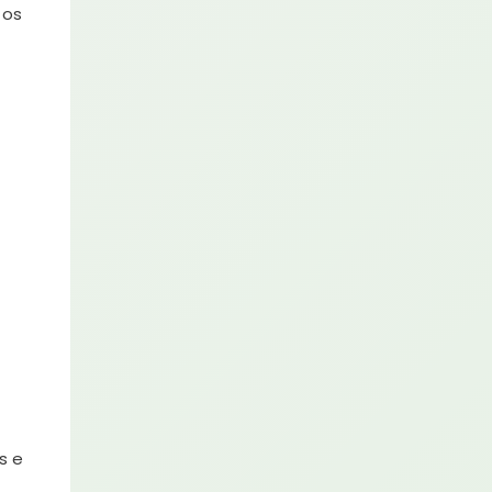
 os
s e