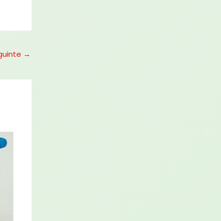
guinte
→