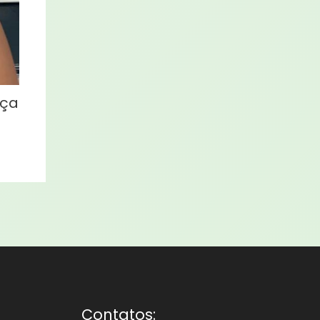
eça
Contatos: