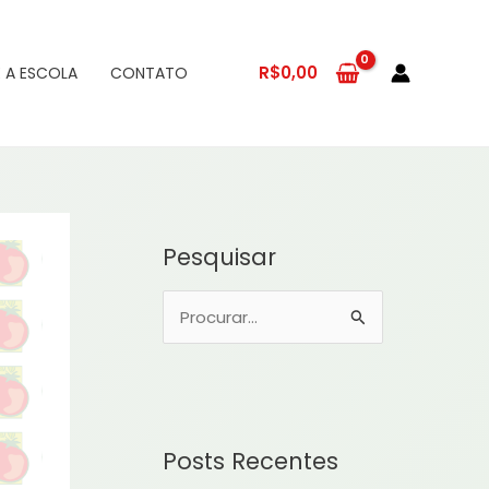
R$
0,00
 A ESCOLA
CONTATO
Pesquisar
P
e
s
q
u
Posts Recentes
i