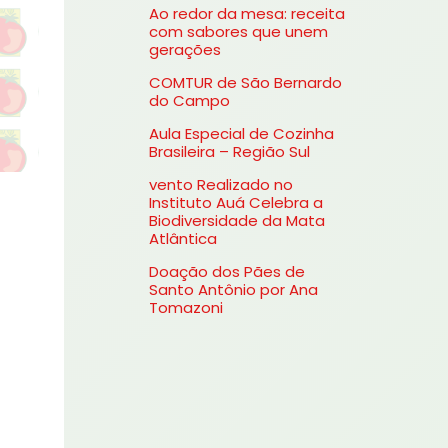
Ao redor da mesa: receita
s
com sabores que unem
gerações
a
COMTUR de São Bernardo
r
do Campo
p
Aula Especial de Cozinha
o
Brasileira – Região Sul
r
vento Realizado no
Instituto Auá Celebra a
:
Biodiversidade da Mata
Atlântica
Doação dos Pães de
Santo Antônio por Ana
Tomazoni