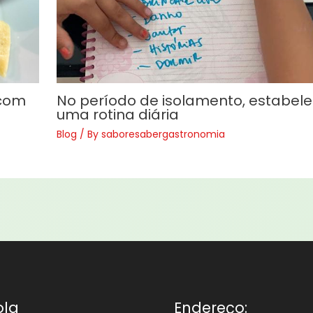
 com
No período de isolamento, estabel
uma rotina diária
Blog
/ By
saboresabergastronomia
ola
Endereço: