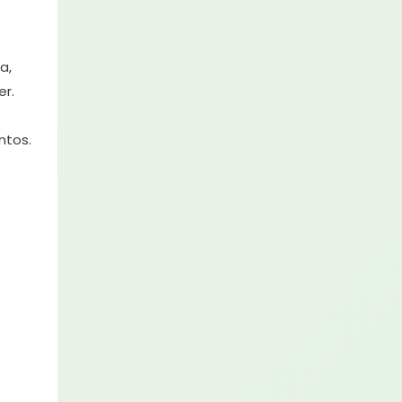
a,
er.
ntos.