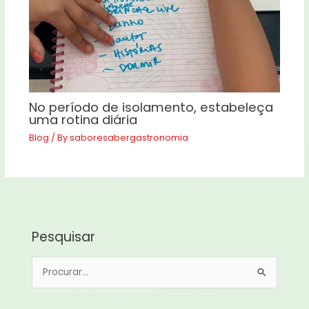
No período de isolamento, estabeleça
uma rotina diária
Blog
/ By
saboresabergastronomia
Pesquisar
P
e