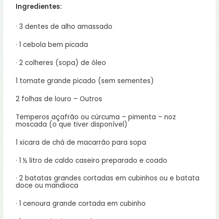
Ingredientes:
· 3 dentes de alho amassado
· 1 cebola bem picada
· 2 colheres (sopa) de óleo
1 tomate grande picado (sem sementes)
2 folhas de louro – Outros
Temperos açafrão ou cúrcuma – pimenta – noz
moscada (o que tiver disponível)
1 xicara de chá de macarrão para sopa
· 1 ½ litro de caldo caseiro preparado e coado
· 2 batatas grandes cortadas em cubinhos ou e batata
doce ou mandioca
· 1 cenoura grande cortada em cubinho