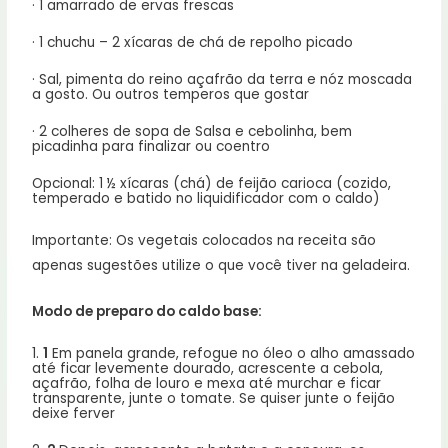
· 1 amarrado de ervas frescas
· 1 chuchu – 2 xícaras de chá de repolho picado
· Sal, pimenta do reino açafrão da terra e nóz moscada
a gosto. Ou outros temperos que gostar
· 2 colheres de sopa de Salsa e cebolinha, bem
picadinha para finalizar ou coentro
Opcional: 1 ½ xícaras (chá) de feijão carioca (cozido,
temperado e batido no liquidificador com o caldo)
Importante: Os vegetais colocados na receita são
apenas sugestões utilize o que você tiver na geladeira.
Modo de preparo do caldo base:
1.
1
Em panela grande, refogue no óleo o alho amassado
até ficar levemente dourado, acrescente a cebola,
açafrão, folha de louro e mexa até murchar e ficar
transparente, junte o tomate. Se quiser junte o feijão
deixe ferver