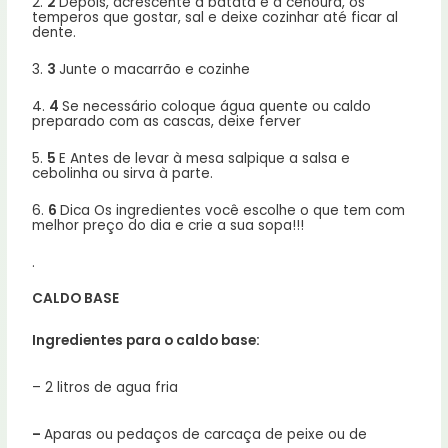
2.
2
Depois, acrescente a batata e a cenoura, os
temperos que gostar, sal e deixe cozinhar até ficar al
dente.
3.
3
Junte o macarrão e cozinhe
4.
4
Se necessário coloque água quente ou caldo
preparado com as cascas, deixe ferver
5.
5
E Antes de levar à mesa salpique a salsa e
cebolinha ou sirva à parte.
6.
6
Dica Os ingredientes você escolhe o que tem com
melhor preço do dia e crie a sua sopa!!!
.
CALDO BASE
Ingredientes para o caldo base:
– 2 litros de agua fria
–
Aparas ou pedaços de carcaça de peixe ou de