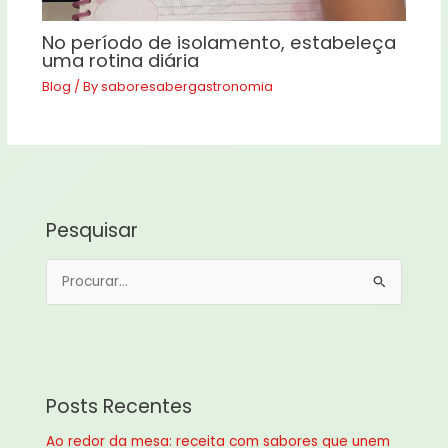
No período de isolamento, estabeleça
uma rotina diária
Blog
/ By
saboresabergastronomia
Pesquisar
P
e
s
q
u
Posts Recentes
i
Ao redor da mesa: receita com sabores que unem
s