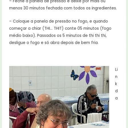
– Feche a panela de pressão e deixe por mais ou
menos 30 minutos fechada com todos os ingredientes.
– Coloque a panela de pressão no fogo, e quando
começar a chiar (THI… THIT) conte 05 minutos (fogo
médio baixo). Passados os 5 minutos de thi thi thi,
desligue o fogo e só abra depois de bem fria.
Li
n
k
d
a