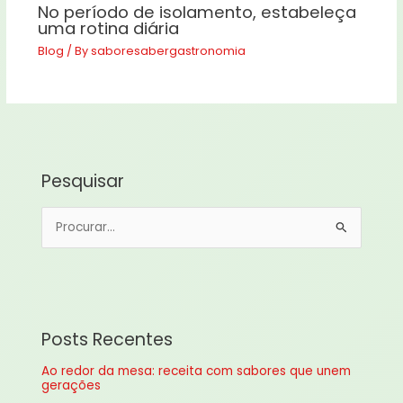
No período de isolamento, estabeleça
uma rotina diária
Blog
/ By
saboresabergastronomia
Pesquisar
P
e
s
q
u
Posts Recentes
i
Ao redor da mesa: receita com sabores que unem
s
gerações
a