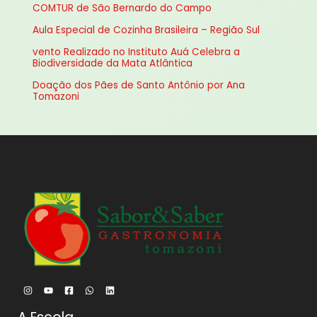
COMTUR de São Bernardo do Campo
r
Aula Especial de Cozinha Brasileira – Região Sul
p
vento Realizado no Instituto Auá Celebra a
o
Biodiversidade da Mata Atlântica
r
Doação dos Pães de Santo Antônio por Ana
:
Tomazoni