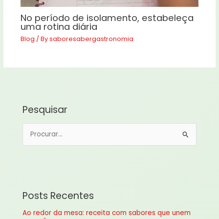
No período de isolamento, estabeleça
uma rotina diária
Blog
/ By
saboresabergastronomia
Pesquisar
P
e
s
q
u
Posts Recentes
i
Ao redor da mesa: receita com sabores que unem
s