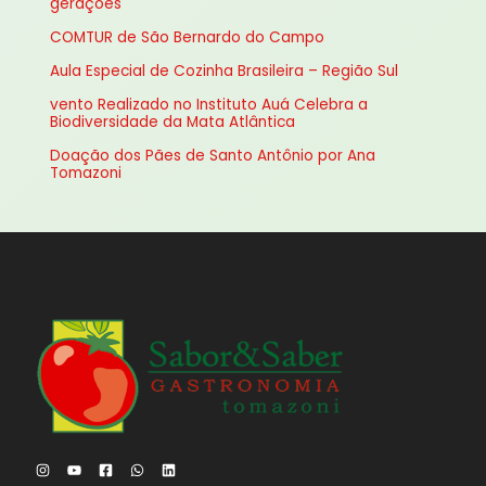
gerações
a
COMTUR de São Bernardo do Campo
r
Aula Especial de Cozinha Brasileira – Região Sul
p
vento Realizado no Instituto Auá Celebra a
o
Biodiversidade da Mata Atlântica
r
Doação dos Pães de Santo Antônio por Ana
:
Tomazoni