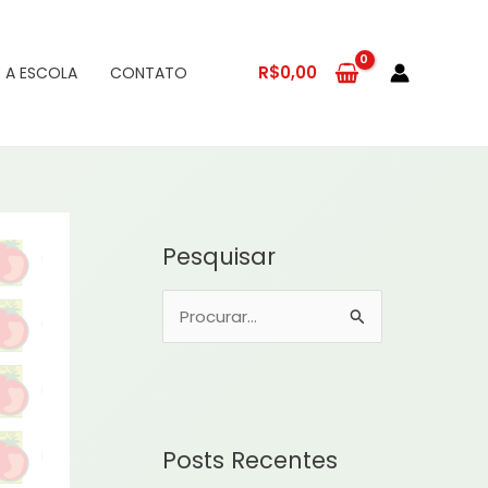
R$
0,00
 A ESCOLA
CONTATO
Pesquisar
P
e
s
q
u
Posts Recentes
i