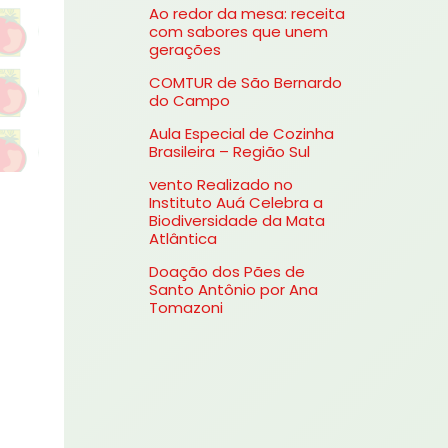
Ao redor da mesa: receita
s
com sabores que unem
gerações
a
COMTUR de São Bernardo
r
do Campo
p
Aula Especial de Cozinha
o
Brasileira – Região Sul
r
vento Realizado no
Instituto Auá Celebra a
:
Biodiversidade da Mata
Atlântica
Doação dos Pães de
Santo Antônio por Ana
Tomazoni