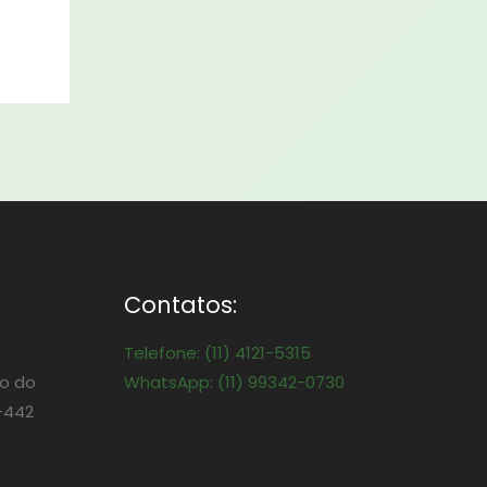
Contatos:
Telefone: (11) 4121-5315
o do
WhatsApp: (11) 99342-0730
-442