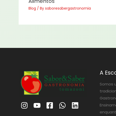
Alimentos
Blog
/ By
saboresabergastronomia
A Esc
Somos u
tradicio
Gastrono
Ensinam
enquant