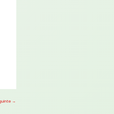
guinte
→