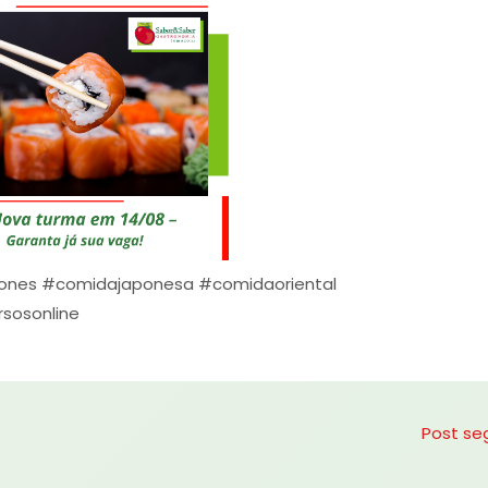
ones
#comidajaponesa
#comidaoriental
sosonline
Post se