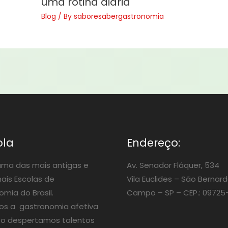
uma rotina diária
Blog
/ By
saboresabergastronomia
ola
Endereço:
ma das mais antigas e
Av. Senador Fláquer, 534
nais Escolas de
Vila Euclides –
São Bernard
mia do Brasil.
Campo – SP – CEP.: 09725
os a gastronomia afetiva
o despertamos talentos