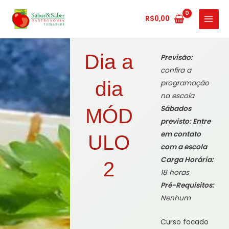
Ir
MAIN
para
R$
0,00
MENU
o
conteúdo
Dia a
Previsão:
confira a
dia
programação
na escola
Sábados
MÓD
previsto: Entre
em contato
ULO
com a escola
Carga Horária:
2
18 horas
Pré-Requisitos:
Nenhum
Curso focado