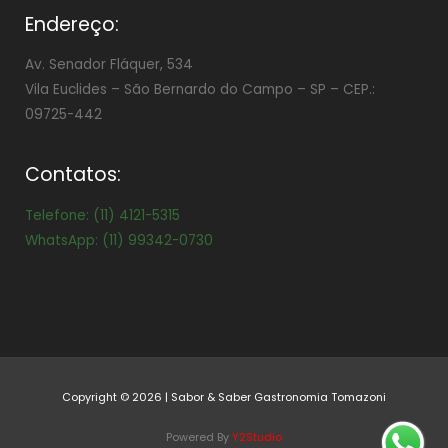
Endereço:
Av. Senador Fláquer, 534
Vila Euclides –
São Bernardo do Campo – SP – CEP.:
09725-442
Contatos:
Telefone: (11) 4121-5315
WhatsApp: (11) 99342-0730
Copyright © 2026 | Sabor & Saber Gastronomia Tomazoni
Powered By
Y2Studio