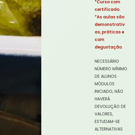
*Curso com
certificado.
*As aulas são
demonstrativ
as, práticas e
com
degustação.
NECESSÁRIO
NÚMERO MÍNIMO
DE ALUNOS
MÓDULOS
INICIADO, NÃO
HAVERÁ
DEVOLUÇÃO DE
VALORES,
ESTUDAM-SE
ALTERNATIVAS