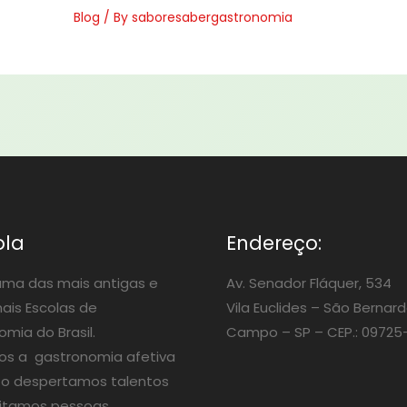
Blog
/ By
saboresabergastronomia
ola
Endereço:
ma das mais antigas e
Av. Senador Fláquer, 534
nais Escolas de
Vila Euclides –
São Bernard
mia do Brasil.
Campo – SP – CEP.: 09725
os a gastronomia afetiva
o despertamos talentos
itamos pessoas.