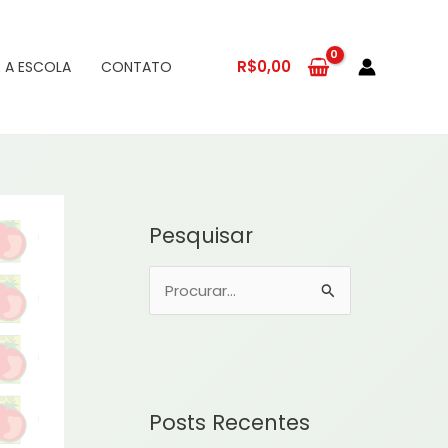
R$
0,00
 A ESCOLA
CONTATO
Pesquisar
P
e
s
q
u
Posts Recentes
i