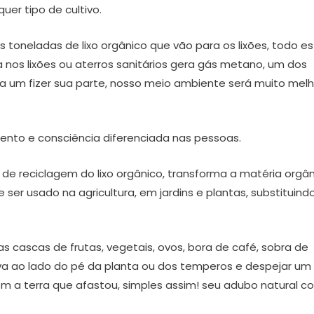
uer tipo de cultivo.
 toneladas de lixo orgânico que vão para os lixões, todo e
nos lixões ou aterros sanitários gera gás metano, um dos
da um fizer sua parte, nosso meio ambiente será muito melh
to e consciência diferenciada nas pessoas.
 reciclagem do lixo orgânico, transforma a matéria orgân
ser usado na agricultura, em jardins e plantas, substituind
 as cascas de frutas, vegetais, ovos, bora de café, sobra de
va ao lado do pé da planta ou dos temperos e despejar um
a terra que afastou, simples assim! seu adubo natural c