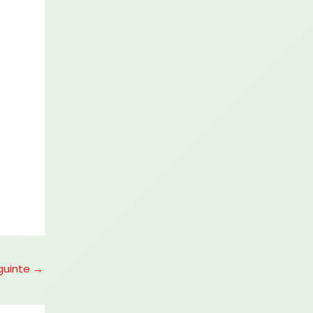
guinte
→