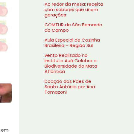
Ao redor da mesa: receita
s
com sabores que unem
gerações
a
COMTUR de São Bernardo
r
do Campo
p
Aula Especial de Cozinha
o
Brasileira – Região Sul
r
vento Realizado no
Instituto Auá Celebra a
:
Biodiversidade da Mata
Atlântica
Doação dos Pães de
Santo Antônio por Ana
Tomazoni
s em