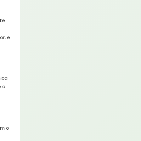
ste
or, e
ica
o o
om o