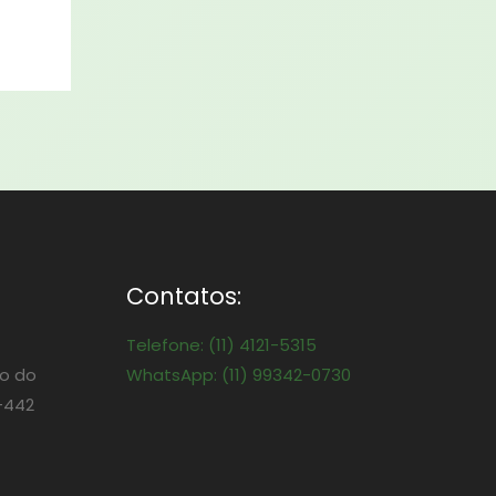
Contatos:
Telefone: (11) 4121-5315
o do
WhatsApp: (11) 99342-0730
-442