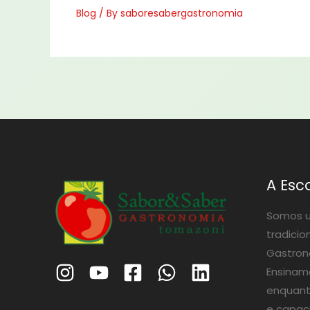
Blog
/ By
saboresabergastronomia
A Esc
Somos u
tradicio
Gastrono
Ensinam
enquant
e capac