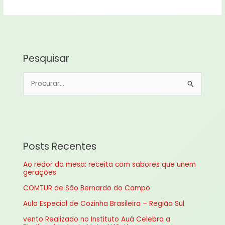
Pesquisar
P
e
s
q
u
Posts Recentes
i
Ao redor da mesa: receita com sabores que unem
s
gerações
a
COMTUR de São Bernardo do Campo
r
Aula Especial de Cozinha Brasileira – Região Sul
p
vento Realizado no Instituto Auá Celebra a
o