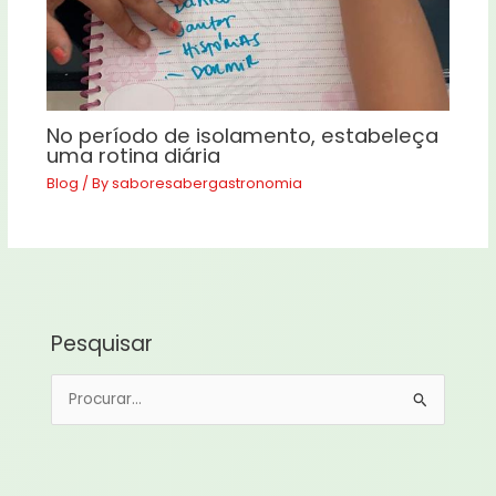
No período de isolamento, estabeleça
uma rotina diária
Blog
/ By
saboresabergastronomia
Pesquisar
P
e
s
q