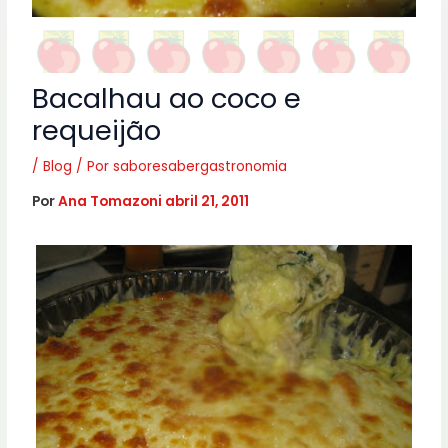
Bacalhau ao coco e
requeijão
/
Blog
/ Por
saboresabergastronomia
Por
Ana Tomazoni
abril 21, 2011