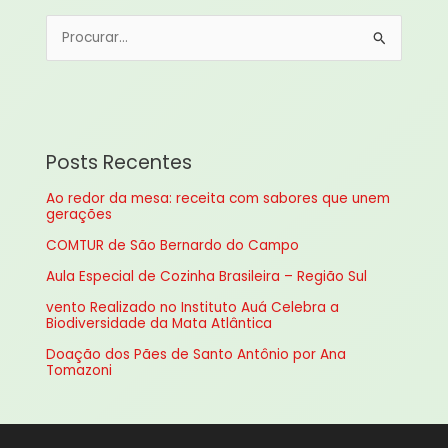
P
e
s
q
u
Posts Recentes
i
Ao redor da mesa: receita com sabores que unem
s
gerações
a
COMTUR de São Bernardo do Campo
r
Aula Especial de Cozinha Brasileira – Região Sul
p
vento Realizado no Instituto Auá Celebra a
o
Biodiversidade da Mata Atlântica
r
Doação dos Pães de Santo Antônio por Ana
:
Tomazoni