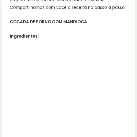
Compartilhamos com você a receita no passo a passo.
COCADA DE FORNO COM MANDIOCA
Ingredientes:
–
1 xícara de chá de mandioca ralada crua
–
3 ovos inteiros
–
1 vidro de leite de coco
–
1 colher de sopa farinha de trigo
–
1 xícara de açúcar
–
2 colheres de sopa de manteiga
–
1 lata de leite condensado