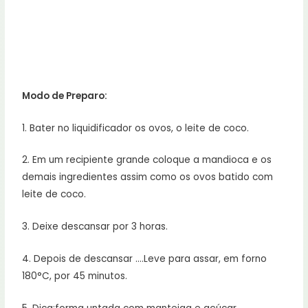
–
1 coco fresco ralado (250g)
–
1 colher de sopa de fermento em pó
Modo de Preparo:
1. Bater no liquidificador os ovos, o leite de coco.
2. Em um recipiente grande coloque a mandioca e os
demais ingredientes assim como os ovos batido com
leite de coco.
3. Deixe descansar por 3 horas.
4. Depois de descansar ….Leve para assar, em forno
180°C, por 45 minutos.