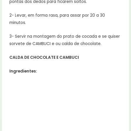
pontas dos dedos para ficarem soltos.
2- Levar, em forma rasa, para assar por 20 a 30
minutos.
3- Servir na montagem do prato de cocada e se quiser
sorvete de CAMBUCI e ou calda de chocolate.
CALDA DE CHOCOLATE E CAMBUCI
Ingredientes:
–
250g de chocolate ½ amargo
–
150 ml de creme de leite
–
4 colheres de sopa de geleia de cambuci ou de sua
preferencia