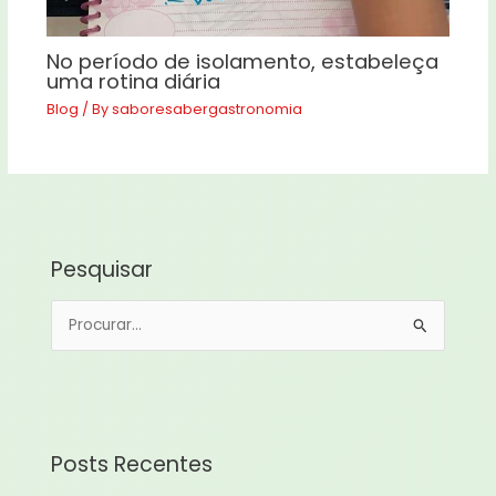
No período de isolamento, estabeleça
uma rotina diária
Blog
/ By
saboresabergastronomia
Pesquisar
P
e
s
q
u
Posts Recentes
i